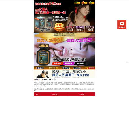
美國不舉治療藥物專賣店
擺脫敷衍了事的內疚！早洩持
久藥讓你每天都充滿期待
每次結束，看著伴侶失望或假裝滿足的眼神，心裡總
是充滿罪惡感與焦慮，甚至連親密接觸都變得戰戰兢
兢、不敢主動？這款溫和天然
早洩持久藥
專為解除您
的男科焦慮而研發，我們精選具有溫腎壯陽、強筋骨
功效的天然淫羊藿、菟絲子與鎖陽萃取物，使用方
便，對胃部極度溫和不刺激，茶香溫潤，其顯著的固
本效果，能在親密時給予強力支撐，減少疲软，提升