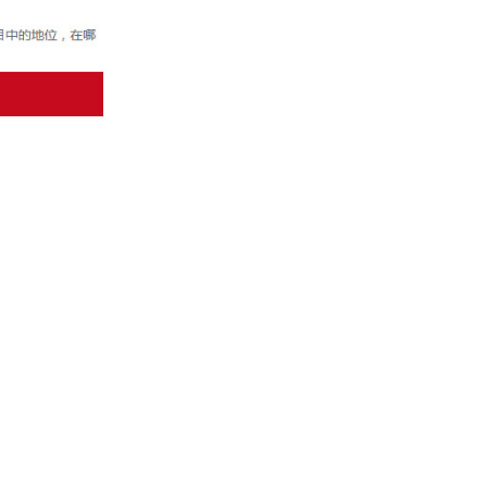
陽痿不舉的藥物治療
陽痿早洩中醫治療
陽痿早洩吃什麼藥
陽痿早洩怎麼辦
陽痿早洩治療
陽痿早洩自療法
陽痿自我治療
近期文章
點燃深夜的絕對激情！早洩持久藥讓妳的夜晚精
彩不停歇
讓愛情重新燃燒加熱！早洩持久藥帶你們重溫初
相戀的觸電悸動
早洩持久藥天然植萃無負擔，輕鬆找回昔日巔峰
戰力
告別吞藥尷尬，早洩持久藥還原男人本色
拒絕做速食愛情！早洩持久藥為你續航整夜的甜
蜜