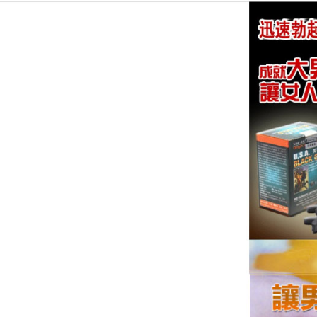
美國不舉治療藥物專賣店
提供美國正品有效的壯陽藥，不舉怎麼辦有效早洩治療藥讓您感
助勃起功效，告別不舉男，提升男人戰鬥力。
月份:
2023 年 3 月