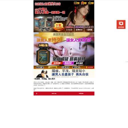
美國不舉治療藥物專賣店
不舉藥哪個最有效
幾年，大家不再談性色變，與自己的伴侶以及周圍的
人談論性事已經不是一件令人難堪的事，隨著福斯對
性知識的瞭解，大家也慢慢瞭解到一些疾病，男性大
敵陽痿也慢慢走入了人們的視野中，
不舉藥哪個最有
效
？美國不舉治療藥物採用現代高科技技術從天然動
植物中提取的活性物質，被人體吸收後通過體液直接
激活睾丸、清除腎臟毒素，這是普通補腎壯陽無法達
到的，能够讓人體的心肝脾肺腎系統變得像强大的“發
電站”一樣.源源不斷的輸出機體所需要的能量物質，