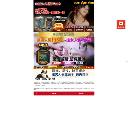
美國不舉治療藥物專賣店
月份:
2025 年 12 月
早洩持久藥天然草本之力，持
久自信不打折
別讓陽痿早洩影響你的夫妻關係，趕緊試試這款
早洩
持久藥
讓夫妻生活更和諧！以鹿茸、山茱萸、枸杞子
等天然食材為原料，遵循古法配方結合現代生物技