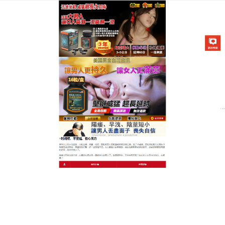
美國不舉治療藥物專賣店
夫妻生活更和諧！早洩持久藥
解決陽痿早洩
夫妻生活不和諧，都是因為陽痿早洩？這款
早洩持久
藥解
決陽痿早洩，讓夫妻生活更和諧！採用山茱萸、
覆盆子、巴戟天等天然中藥，經現代工藝濃縮成丸，
保留藥材的原汁原味，沒有任何化學添加。每天吃1
粒，溫水送服，像吃維生素一樣簡單。早洩持久藥服
用1周，勃起硬度提升，再也不會硬不起；2周後，性
生活時間延長，伴侶都主動求歡。