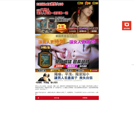
美國不舉治療藥物專賣店
月份:
2023 年 9 月
早洩持久藥給男性極長的愛愛
時間，受到很多人的喜愛
早洩是男性在同房時快速達到性高潮、射精的現象，
會使性行為的時間明顯縮短，對男性的性生活和心理
健康有明顯的不良影響，
早洩持久藥
富含多種男性所