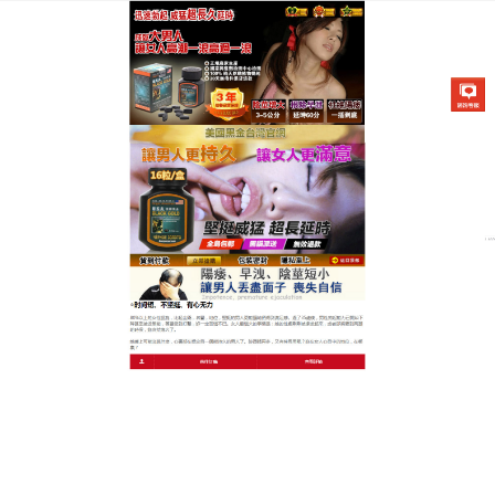
美國不舉治療藥物專賣店
早洩持久藥增硬助勃，持久不
洩
現在有很多男性朋友都會出現腎虛的症狀，出現腎虛
症狀的話，我們的性功能能力也會受到影響，
早洩持
久藥
加快陰莖海綿體組織的新陳代謝，提高持久力，
增強勃起組織的反應性，舒緩射-精管、前列腺等，暢
通血液循環補充體力、精力、活力，調節身體機能首
選，男性保養、強身一次滿足啟動幸福戰鬥力。
作
發
分
admin
2023 年 9 月 5 日
早洩持久藥