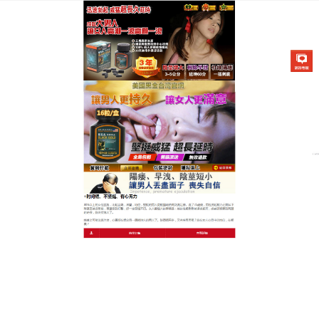
美國不舉治療藥物專賣店
月份:
2026 年 4 月
解析早洩持久藥的黃金配方，
為何它是口溶錠之王
市面上雖有其他口溶產品，但
早洩持久藥
始終佔據王
位，關鍵在於其活性成分的穩定性與薄膜載體的崩解
速率達到了黃金比例，這種精密的配方確保了每一微