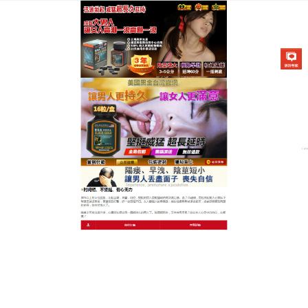
美國不舉治療藥物專賣店
月份:
2023 年 5 月
早洩持久藥有效時間至少可維
持48小時，延長勃起時間
性生活中有很多男性患上早洩，早洩讓男性朋友們痛
苦不堪，不僅影響性生活質量，而且還影響婚姻，
早
洩持久藥
源於草本植物精華，並且始終保持草本植物