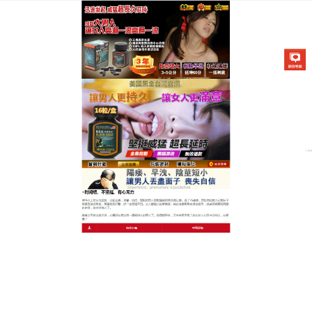
美國不舉治療藥物專賣店
職場精英男士的秘密保養術！
早洩持久藥洗出你強悍氣場
精緻的都市男性，怎能容忍自己在職場上呼風喚雨，
在床上卻一觸即潰？這款
早洩持久藥
專為注重細節的
您研發的草本茶，我們採用高科技低溫萃取技術，保
留天然黃精、肉蓯蓉與當歸最強的補腎生精效能，一
同給予身體頂級的活力滋養，使用方便優雅，洗後散
發淡淡的草本參香，完全沒有廉價藥劑的刺鼻感，早
洩持久藥其顯著的效果不僅能溫補腎陽，更能消除日