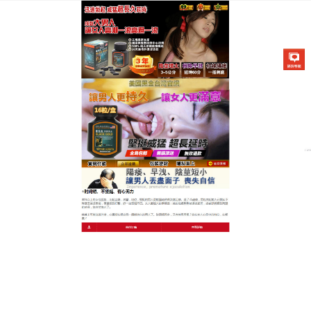
美國不舉治療藥物專賣店
早洩持久藥輕鬆噴灑，愛意延
續
想讓伴侶沉醉於無盡快感？
早洩持久藥
的設計以使用
方便為亮點，只需簡單噴灑，無需複雜步驟，快速滲
透皮膚粘膜，十分鐘內見效，其天然成分如綠茶多酚
和甘草根，溫和調節神經系統，抑制敏感點，延長勃
起時間，效果顯著，持久力提升，避免中途軟化尷
尬，確保伴侶情緒高漲，這款噴劑安全無依賴，早洩
持久藥是現代男性必備神器，立即嘗試，讓愛意綿延