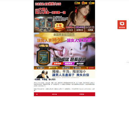
美國不舉治療藥物專賣店
早洩持久藥每日1粒輕鬆持久，
解決難言之隱
每次親密都因早洩草草結束，內心的自卑與愧疚越積
越深？這款
早洩持久藥
為你帶來新希望，選用秘魯瑪
卡、高麗參、淫羊藿等多種天然植萃，經科學配比研
製而成，無化學添加、無依賴性，讓你安心調理，使
用超方便，膠囊設計便於攜帶，每日1粒溫水送服，不
用改變生活節奏，輕輕鬆鬆堅持調理，效果超驚喜，
服用7天即可感受到持久力提升，親密時不再緊張慌