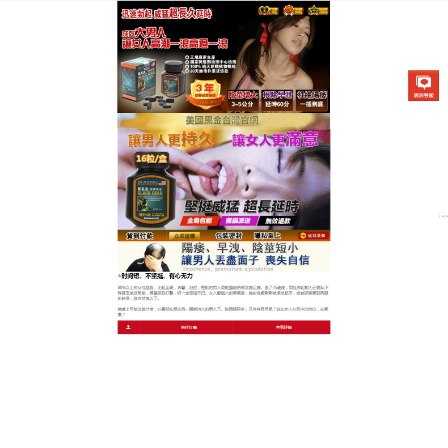
美國不舉治療藥物專賣店
早洩持久藥讓你告別無力感，
隨時展現自信
針對男性腎虛問題
，早洩持久藥
以補腎益精為核心，
選用骨碎補、菟絲子等藥食同源成分，強化腎功能同
時修復身體虧損，顆粒狀設計方便攜帶，開水送服即
可，不影響工作與社交，早洩持久藥服用1個月後精力
明顯提升，夜尿次數減少，房事時間延長，伴隨白髮
減少、頭髮變濃，天然草本力量，讓健康從根源開始
改善，