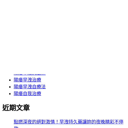
早洩藥物哪裡買
治療勃起功能障礙
男人不舉要吃什麼
男人持久要吃什麼
突然不舉怎麼辦
老公早洩怎麼辦
防早洩藥推薦
陽痿不舉的藥物治療
陽痿早洩中醫治療
陽痿早洩吃什麼藥
陽痿早洩怎麼辦
陽痿早洩治療
陽痿早洩自療法
陽痿自我治療
近期文章
點燃深夜的絕對激情！早洩持久藥讓妳的夜晚精彩不停