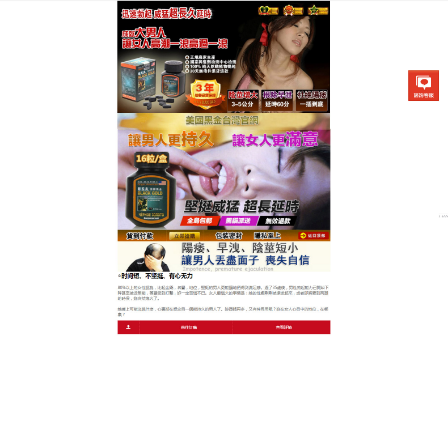
美國不舉治療藥物專賣店
早洩持久藥有效提高男性荷爾
蒙，調節內分泌
隨著男性朋友的工作生活壓力變大後，性生活次數減
少，偶爾的幾次性生活卻不能勃起了，時常出現陽痿
的現象，這讓男性朋友很是苦惱，
早洩持久藥
只有吃
到正品，才能從根本上解決男性體能差，時間短，硬
度不足等方面問題，只要連續吃上一段時間，不但能
解決了你房事無法滿足老婆這方面問題，連續吃上幾
個月還能解決你生殖器短小問題。